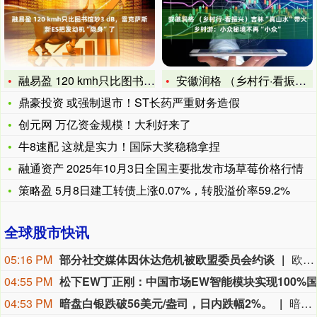
融易盈 120 kmh只比图书馆吵3 dB，雷克萨斯新ES把
安徽润格 （乡村行·看振兴）吉林“真山水”带火乡村游：小众秘
鼎豪投资 或强制退市！ST长药严重财务造假
创元网 万亿资金规模！大利好来了
牛8速配 这就是实力！国际大奖稳稳拿捏
融通资产 2025年10月3日全国主要批发市场草莓价格行情
策略盈 5月8日建工转债上涨0.07%，转股溢价率59.2%
全球股市快讯
05:16 PM
部分社交媒体因休达危机被欧盟委员会约谈
欧盟委员会负责技术主权等事务的执行副主席汉娜·维尔库宁7日在社交媒体上表示，欧盟委员会当天就西班牙飞地休达局势约谈短视频平台TikTok和美国元公司（Meta），要求平台在危机期间加强内容监测并采取果断措施。 维尔库宁在社交媒体平台X上说，在危机情况下，社交媒体平台必须果断采取行动，维护数字空间完整性。她表示，平台应加强对相关内容的监测，并强化与事实核查机构的合作。 休达位于非洲西北部、直布罗陀海峡附近的地中海沿岸，与摩洛哥接壤。日前，大批非法移民从摩洛哥方向进入休达，引发近年来西班牙最严重的边境移民危机。 据德新社等媒体报道，一些进入休达的非法移民表示，他们此前从社交媒体获悉所谓“边境开放”“休达将提供住宿”以及“进入休达后可继续前往西班牙本土”等信息。 休达危机也引发了欧盟内部围绕外部边境管控和移民政策的新一轮争议。维尔库宁表示，欧盟委员会将于10日继续跟进相关情况。(新华社)
04:55 PM
04:53 PM
暗盘白银跌破56美元/盎司，日内跌幅2%。
暗盘白银跌破56美元/盎司，日内跌幅2%。