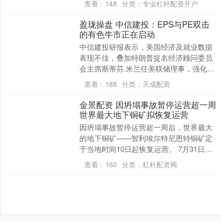
查看：
148
分类：
专业杠杆配资开户
盈珑操盘 中信建投：EPS与PE双击
的有色牛市正在启动
中信建投研报表示，美国经济及就业数据
表现不佳，叠加特朗普提名经济顾问委员
会主席斯蒂芬.米兰任美联储理事，强化市
场对美联储于9月降息的预期，有色板块普
查看：
188
分类：
天成配资
涨。除却美联....
金景配资 因坍塌事故暂停运营超一周
世界最大地下铜矿拟恢复运营
因坍塌事故暂停运营超一周后，世界最大
的地下铜矿——智利埃尔特尼恩特铜矿定
于当地时间10日起恢复运营。 7月31日，
智利中部奥伊金斯大区兰卡瓜市附近的埃
查看：
160
分类：
杠杆配资网
尔特尼恩特....