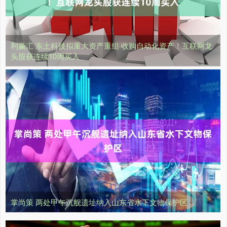
利赢汇 东土科技拟重大资产重组 收购自动化资产！互联网龙
头股获连续10周买入
掌尚策 两处甲午沉舰遗址纳入山东省水下文物保护区