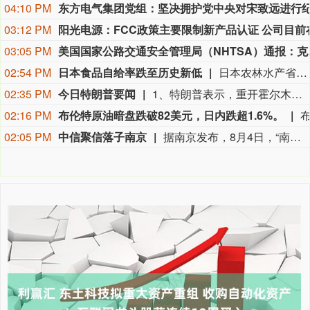
04:10 PM
03:12 PM
03:05 PM
美国国家公路交通安全管理局（NHTSA）通
02:54 PM
日本食品自给率跌至历史新低
日本农林水产省8月7日公布的数据显示，2025财年，即2025年4月至2026年3月，按热量计算的日本食品自给率下降1个百分点至37%，为历史最低水平。日本食品自给率是指国内生产的食品占国内食品总供给的比例。日本农林水产省表示，大米消费减少是食品自给率下降的重要原因。日本大米消费长期以来主要依靠本国供应，是日本食品自给率的重要支撑。米价上涨导致居民大米消费减少，国产大米提供的热量随之减少，显著拉低日本整体食品自给率。（CCTV国际时讯）
02:35 PM
今日特朗普要闻
1、特朗普表示，重开霍尔木兹海峡的谈判正在推进，尽管伊朗议员正在考虑对与美国和以色列相关的船只实施限制。 2、特朗普：（关于人工智能）这可能比石油还要重要。谁赢得人工智能，谁就赢得一切。就是如此重要。人工智能比互联网大很多倍。 3、报道称，美国总统特朗普近日在一次私下会晤中表示，他希望副总统万斯能够赢得2028年总统大选。 4、美国总统特朗普当地时间8月7日宣布，联邦政府将向多个关键矿产和电池项目投资30亿美元，旨在增加美国国内产量，并以此推动国家安全与产业政策。 5、美国总统特朗普6日否认他对国防部长赫格塞思不满，称对赫格塞思所做的工作“非常满意”。 6、白宫本周致信库克称，特朗普“正在考虑”解除其职务，并要求她在三周内回应有关抵押贷款欺诈的指控。 7、特朗普媒体集团退出与Crypto.com的两项交易。 8、当地时间8月6日，有记者在采访美国总统特朗普时提出，如果民主党人在中期选举后控制国会众议院，可能会再次试图弹劾他，特朗普表示，“很多人说我是有史以来最伟大的总统之一”。
02:16 PM
布伦特原油暗盘跌破82美元，日内跌超1.6%。
02:05 PM
中信聚信落子南京
据南京发布，8月4日，“南京聚信天晟股权投资合伙企业（有限合伙）”正式落地紫金山国际科创基金街区。基金规模10.01亿元，管理人为中信聚信（北京）资本管理有限公司，其向上穿透的实际控制人为中信集团，管理人整体管理规模超百亿元。该基金在2026紫金山创投大会上签约启动组建，将重点投向新一代信息技术、高端装备、新材料、新能源、生物医药及新消费等领域，为南京科创产业注入新的资本动能。