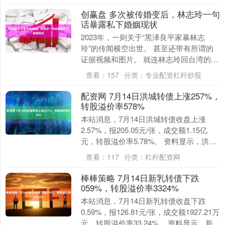
创赢盘 多次被传婚变后，林志玲一句
话暴露私下婚姻现状
2023年，一则关于“黑泽良平家暴林志
玲”的传闻横空出世。 甚至还带有所谓的
证据视频和图片。 就连林志玲回台湾的消
息都被传成了“逃”回台湾。 还有传闻表示
查看：
157
分类：
专业配资杠杆炒股
林志玲....
配资网 7月14日洪城转债上涨257%，
转股溢价率578%
本站消息，7月14日洪城转债收盘上涨
2.57%，报205.05元/张，成交额1.15亿
元，转股溢价率5.78%。 资料显示，洪城
转债信用级别为“AA+”，债券期....
查看：
117
分类：
杠杆配资网
棒棒策略 7月14日新乳转债下跌
059%，转股溢价率3324%
本站消息，7月14日新乳转债收盘下跌
0.59%，报126.81元/张，成交额1927.21万
元，转股溢价率33.24%。 资料显示，新乳