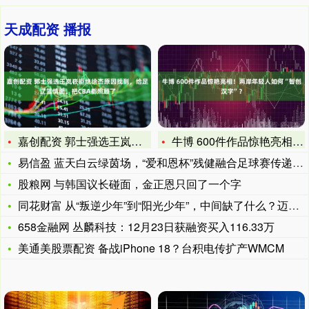
天成配资 播报
嘉创配资 郭士强选王岚嵚拒绝徐杰原因找到，给足辽篮情面，把C
牛博 600件作品惊艳亮相！两岸年轻人如何“智创汉字”？
易信盈 蓝天白云绿茵场，“爱和恩杯”残健融合足球赛传递爱与感
股粮网 与韩国议长碰面，金正恩只回了一个字
同花财富 从“叛逆少年”到“阳光少年”，中间缺了什么？迈向阳
658金融网 丛麟科技：12月23日获融资买入116.33万
美通美股票配资 备战iPhone 18？台积电传扩产WMCM