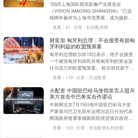
“2025上海国际视觉影像产业展览会
（VISION IMAGING SHANGHAI）”已连
续两年被评为上海市优秀展，成为摄影人
每年必打卡的年度盛会。 2025....
查看：
81
分类：
杠杆配资网
财富加 匈牙利总理：不会接受有损匈
牙利利益的欧盟预算案
匈牙利总理欧尔班19日表示，绝不会接受
一个摧毁匈牙利农民并将匈牙利的资金送
往乌克兰的欧盟预算案。 欧尔班此前于18
日接受媒体采访时就表示，经估算，欧盟
查看：
179
分类：
天成配资
最新预算中....
火配资 中国驻巴哈马使馆发言人驳斥
美方攻击中巴务实合作谬论
中新网北京7月19日电中国驻巴哈马大使
严家蓉与巴卫生部长达维尔近日分别代表
两国政府签署拿骚新医院优贷项目政府框
架协议。美驻巴使馆随后发表声明恶意攻
查看：
103
分类：
专业配资杠杆炒股
击该项目，抹黑....