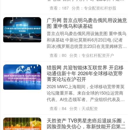
出游需求持续走高。依托未经过度开发
查看：
187
分类：
专业配资杠杆炒股
的....
广升网 普京点明乌袭击俄民用设施意
图 重申俄乌和谈基础
普京点明乌袭击俄民用设施意图 重申俄乌
和谈基础 中新社莫斯科6月23日电 (记者
田冰)俄罗斯总统普京23日在克里姆林宫通
过视频连线与俄政府成员举行会议时表
查看：
80
分类：
专业杠杆配资开户
示，....
猎股网 共迎智能体互联世界 开启移
动通信新十年 2026年全球移动宽带
菁英论坛在沪召开
2026 MWC上海期间，全球移动宽带菁英
论坛隆重开幕。来自全球的150位运营商
代表、AI生态领军者、产业组织代表及学
者齐聚一堂，共同探讨面向移动通信未来
查看：
84
分类：
天成配资
十年的....
天胜资产 TVB男星患癌后退娱乐圈，
因脸歪险失信心，靠新技能开启第二