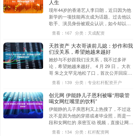
人生
现年44岁的香港艺人李日朗，近日因为他
新学的一项技能再次成为话题。过去他以
歌手、演员身份被观众认识，如今却以另
一种身份重新站到人前，甚至把这段经历
查看：
167
分类：
天成配资
形容为自己的第....
天胜资产 大衣哥谈前儿媳：炒作和我
们没关系，希望她越来越好
她炒与不炒跟我们没关系，我不过多评
论，希望她越来越好。 4 月 29 日， 大衣
哥 朱之文罕见地松了口，首次公开回应前
儿媳陈亚男的再婚一事。短短几句话，既
查看：
139
分类：
专业杠杆配资开户
划清了....
创元网 伊能静儿子恩利被曝“用吸管
喝女网红嘴里的饮料”
伊能静的儿子庾恩利又上热搜了，不过这
次不是因为他的穿搭或者毕业照，而是一
段和女网红的 亲密互动 视频，直接让网友
炸开了锅。 据网友 4 月 30 日爆料，视频
查看：
134
分类：
杠杆配资网
里....