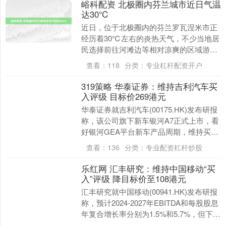
峪科配资 北极圈内芬兰城市近日气温
达30℃
近日，位于北极圈内的芬兰罗瓦涅米市正
经历着30℃左右的炎热天气，不少当地居
民选择前往河滩边等相对凉爽的区域游
玩、解暑。在芬兰北部，夏季的普遍温度
查看：
118
分类：
专业杠杆配资开户
在2....
319策略 华泰证券：维持吉利汽车买
入评级 目标价269港元
华泰证券就吉利汽车(00175.HK)发布研报
称，该公司旗下新车银河A7正式上市，看
好银河GEA平台新车产品周期，维持买入
评级。该机构维持公司25-27年归母净....
查看：
136
分类：
专业配资杠杆炒股
乐红网 汇丰研究：维持中国移动“买
入”评级 降目标价至108港元
汇丰研究就中国移动(00941.HK)发布研报
称，预计2024-2027年EBITDA和每股股息
年复合增长率分别为1.5%和5.7%，但下调
2025-2027年....