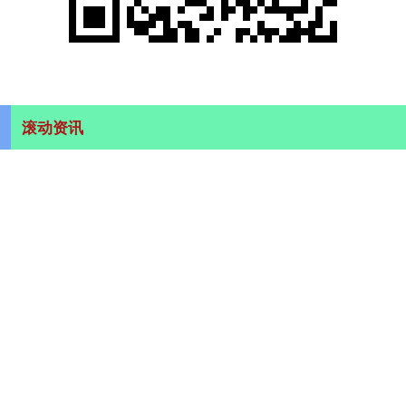
滚动资讯
至慧策略 阚清子孕晚期和老公散步 步履轻盈状态佳
专业杠杆配资开户
11-03
至慧策略 近日，阚清子被拍到孕晚期和老公出门散步，步履轻盈状态
佳。据悉，她预产期推测为2025年10月左右，网友偶遇时称
利赢汇 东土科技拟重大资产重组 收购自动化资产！互联网龙
头股获连续10周买入
天成配资
12-08
7股获南向资金持股量环比增长超10%。 东土科技收购自动化资产 东
土科技（300353）日前披露重组预案，公司股票将于1