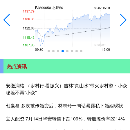
热点资讯
安徽润格 （乡村行·看振兴）吉林“真山水”带火乡村游：小众
秘境不再“小众”
创赢盘 多次被传婚变后，林志玲一句话暴露私下婚姻现状
宜人配资 7月14日华安转债下跌109%，转股溢价率2214%