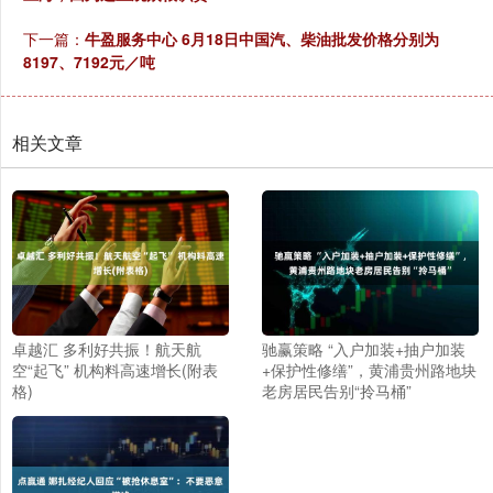
下一篇：
牛盈服务中心 6月18日中国汽、柴油批发价格分别为
8197、7192元／吨
相关文章
卓越汇 多利好共振！航天航
驰赢策略 “入户加装+抽户加装
空“起飞” 机构料高速增长(附表
+保护性修缮”，黄浦贵州路地块
格)
老房居民告别“拎马桶”