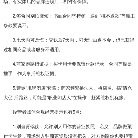
场、有实体店的品牌连锁店，相对有保障。
2.签合同别怕麻烦：书面合同坚持签，遇到“概不退款”等霸王
条款要说不。
3.七天内可反悔：交钱后7天内，可无理由退本金，但已获得
过相同商品或者服务不适用。
4.商家跑路留证据：买卡用卡要保留付款记录、合同等股票
推手，作为事后维权证据。
5.警惕“甩锅闭店”套路：商家频繁换法人、换店名、搞“清仓
大促”后跑路，可能是“职业闭店人”在操作，赶紧维权别犹豫。
经营者诚信合规经营提示也有5点:
1.别当背锅侠：允许别人用你的营业执照、名义、品牌做预
付卡生意，商场对入驻商家资质没有把关，对方跑路你也要担责