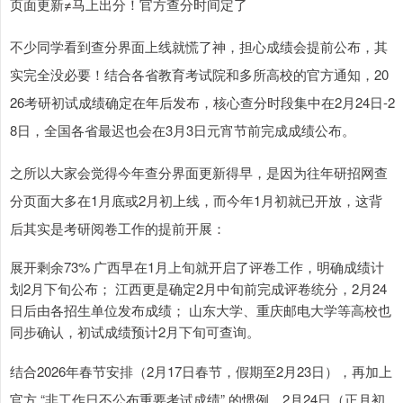
页面更新≠马上出分！官方查分时间定了
不少同学看到查分界面上线就慌了神，担心成绩会提前公布，其
实完全没必要！结合各省教育考试院和多所高校的官方通知，20
26考研初试成绩确定在年后发布，核心查分时段集中在2月24日-2
8日，全国各省最迟也会在3月3日元宵节前完成成绩公布。
之所以大家会觉得今年查分界面更新得早，是因为往年研招网查
分页面大多在1月底或2月初上线，而今年1月初就已开放，这背
后其实是考研阅卷工作的提前开展：
展开剩余73% 广西早在1月上旬就开启了评卷工作，明确成绩计
划2月下旬公布； 江西更是确定2月中旬前完成评卷统分，2月24
日后由各招生单位发布成绩； 山东大学、重庆邮电大学等高校也
同步确认，初试成绩预计2月下旬可查询。
结合2026年春节安排（2月17日春节，假期至2月23日），再加上
官方 “非工作日不公布重要考试成绩” 的惯例，2月24日（正月初