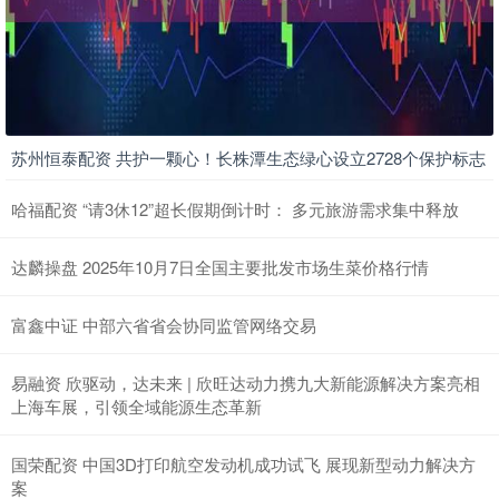
苏州恒泰配资 共护一颗心！长株潭生态绿心设立2728个保护标志
哈福配资 “请3休12”超长假期倒计时： 多元旅游需求集中释放
达麟操盘 2025年10月7日全国主要批发市场生菜价格行情
富鑫中证 中部六省省会协同监管网络交易
易融资 欣驱动，达未来 | 欣旺达动力携九大新能源解决方案亮相
上海车展，引领全域能源生态革新
国荣配资 中国3D打印航空发动机成功试飞 展现新型动力解决方
案