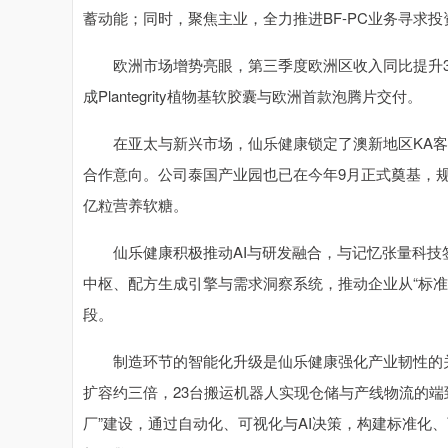
蓄动能；同时，聚焦主业，全力推进BF-PC业务寻求
欧洲市场增势亮眼，第三季度欧洲区收入同比提升3
成Plantegrity植物基软胶囊与欧洲首款泡腾片交付。
在亚太与新兴市场，仙乐健康锁定了澳新地区KA客户
合作意向。公司泰国产业园也已在今年9月正式奠基，规划
亿粒营养软糖。
仙乐健康积极推动AI与研发融合，与记忆张量科技签
中枢、配方生成引擎与需求洞察系统，推动企业从“标准化
段。
制造环节的智能化升级是仙乐健康强化产业韧性的关
扩容约三倍，23台搬运机器人实现仓储与产线物流的端
厂”建设，通过自动化、可视化与AI决策，构建标准化