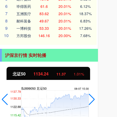
6
毕得医药
61.6
20.01%
6.12%
7
五洲医疗
83.62
20.01%
18.37%
8
耐科装备
49.67
20.01%
6.83%
9
一博科技
53.33
20.01%
17.26%
10
方邦股份
146.16
20.00%
7.68%
沪深京行情 实时轮播
北证50
1134.24
创
11.37
1.01%