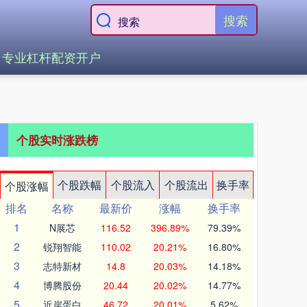
搜索
专业杠杆配资开户
个股实时涨跌榜
个股跌幅
个股流入
个股流出
换手率
个股涨幅
排名
名称
最新价
涨幅
换手率
1
N展芯
116.52
396.89%
79.39%
2
锐翔智能
110.02
20.21%
16.80%
3
志特新材
14.8
20.03%
14.18%
4
博腾股份
20.44
20.02%
14.77%
5
近岸蛋白
46.72
20.01%
5.62%