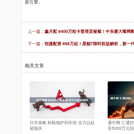
新引擎。
上一篇：
鑫月配 6400万粒卡普塔贡被截！中东最大毒
下一篇：
恒捷配资 898万起！星舰7限时权益解析，新一代
相关文章
日升策略 秋检细护列车组 全力以赴
通牛网 汇通控
迎国庆
至5000万元