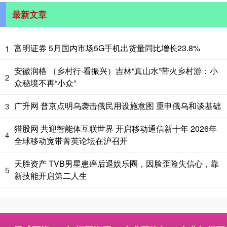
最新文章
富明证券 5月国内市场5G手机出货量同比增长23.8%
1
安徽润格 （乡村行·看振兴）吉林“真山水”带火乡村游：小
2
众秘境不再“小众”
广升网 普京点明乌袭击俄民用设施意图 重申俄乌和谈基础
3
猎股网 共迎智能体互联世界 开启移动通信新十年 2026年
4
全球移动宽带菁英论坛在沪召开
天胜资产 TVB男星患癌后退娱乐圈，因脸歪险失信心，靠
5
新技能开启第二人生