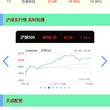
10
浩通科技
21.49
19.99%
16.93%
沪深京行情 实时轮播
北证50
1119.46
25.97
2.38%
天成配资