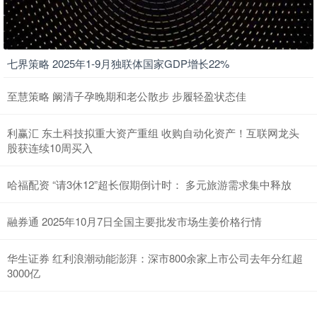
七界策略 2025年1-9月独联体国家GDP增长22%
至慧策略 阚清子孕晚期和老公散步 步履轻盈状态佳
利赢汇 东土科技拟重大资产重组 收购自动化资产！互联网龙头
股获连续10周买入
哈福配资 “请3休12”超长假期倒计时： 多元旅游需求集中释放
融券通 2025年10月7日全国主要批发市场生姜价格行情
华生证券 红利浪潮动能澎湃：深市800余家上市公司去年分红超
3000亿