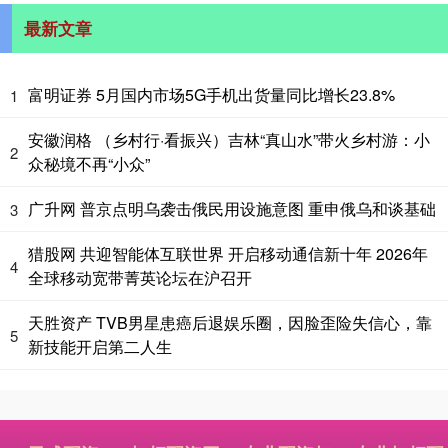
最新文章
富明证券 5月国内市场5G手机出货量同比增长23.8%
1
安徽润格 （乡村行·看振兴）吉林“真山水”带火乡村游：小
2
众秘境不再“小众”
广升网 普京点明乌袭击俄民用设施意图 重申俄乌和谈基础
3
猎股网 共迎智能体互联世界 开启移动通信新十年 2026年
4
全球移动宽带菁英论坛在沪召开
天胜资产 TVB男星患癌后退娱乐圈，因脸歪险失信心，靠
5
新技能开启第二人生