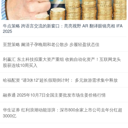
牛点策略 跨语言交流的新窗口：亮亮视野 AR 翻译眼镜亮相 IFA
2025
至慧策略 阚清子孕晚期和老公散步 步履轻盈状态佳
利赢汇 东土科技拟重大资产重组 收购自动化资产！互联网龙头
股获连续10周买入
哈福配资 “请3休12”超长假期倒计时： 多元旅游需求集中释放
融券通 2025年10月7日全国主要批发市场生姜价格行情
华生证券 红利浪潮动能澎湃：深市800余家上市公司去年分红超
3000亿