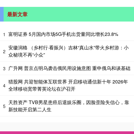
最新文章
富明证券 5月国内市场5G手机出货量同比增长23.8%
1
安徽润格 （乡村行·看振兴）吉林“真山水”带火乡村游：小
2
众秘境不再“小众”
广升网 普京点明乌袭击俄民用设施意图 重申俄乌和谈基础
3
猎股网 共迎智能体互联世界 开启移动通信新十年 2026年
4
全球移动宽带菁英论坛在沪召开
天胜资产 TVB男星患癌后退娱乐圈，因脸歪险失信心，靠
5
新技能开启第二人生