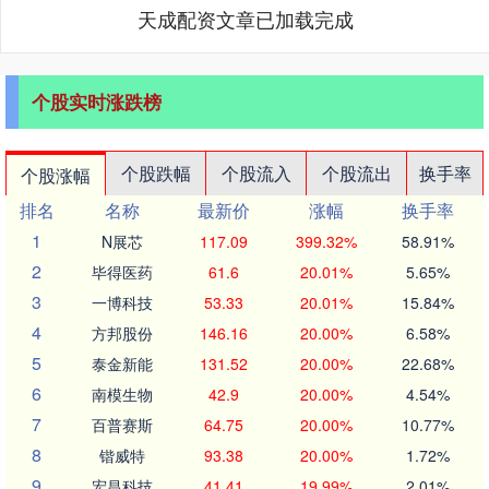
天成配资文章已加载完成
个股实时涨跌榜
个股跌幅
个股流入
个股流出
换手率
个股涨幅
排名
名称
最新价
涨幅
换手率
1
N展芯
117.09
399.32%
58.91%
2
毕得医药
61.6
20.01%
5.65%
3
一博科技
53.33
20.01%
15.84%
4
方邦股份
146.16
20.00%
6.58%
5
泰金新能
131.52
20.00%
22.68%
6
南模生物
42.9
20.00%
4.54%
7
百普赛斯
64.75
20.00%
10.77%
8
锴威特
93.38
20.00%
1.72%
9
宏昌科技
41.41
19.99%
2.01%