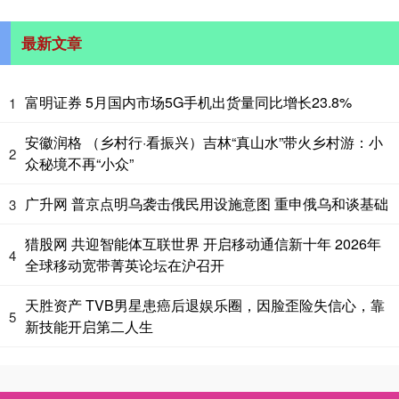
最新文章
富明证券 5月国内市场5G手机出货量同比增长23.8%
1
安徽润格 （乡村行·看振兴）吉林“真山水”带火乡村游：小
2
众秘境不再“小众”
广升网 普京点明乌袭击俄民用设施意图 重申俄乌和谈基础
3
猎股网 共迎智能体互联世界 开启移动通信新十年 2026年
4
全球移动宽带菁英论坛在沪召开
天胜资产 TVB男星患癌后退娱乐圈，因脸歪险失信心，靠
5
新技能开启第二人生