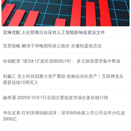
宏琳优配 人社部将出台应对人工智能影响促就业文件
至慧策略 阚清子孕晚期和老公散步 步履轻盈状态佳
哈福配资 “请3休12”超长假期倒计时： 多元旅游需求集中释放
利赢汇 东土科技拟重大资产重组 收购自动化资产！互联网龙头
股获连续10周买入
融券通 2025年10月7日全国主要批发市场生姜价格行情
华生证券 红利浪潮动能澎湃：深市800余家上市公司去年分红超
3000亿