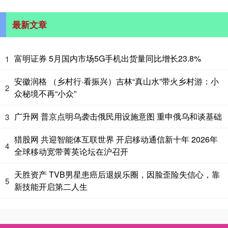
最新文章
富明证券 5月国内市场5G手机出货量同比增长23.8%
1
安徽润格 （乡村行·看振兴）吉林“真山水”带火乡村游：小
2
众秘境不再“小众”
广升网 普京点明乌袭击俄民用设施意图 重申俄乌和谈基础
3
猎股网 共迎智能体互联世界 开启移动通信新十年 2026年
4
全球移动宽带菁英论坛在沪召开
天胜资产 TVB男星患癌后退娱乐圈，因脸歪险失信心，靠
5
新技能开启第二人生