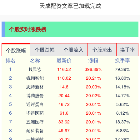
天成配资文章已加载完成
个股实时涨跌榜
个股跌幅
个股流入
个股流出
换手率
个股涨幅
排名
名称
最新价
涨幅
换手率
1
N展芯
116.52
396.89%
79.39%
2
锐翔智能
110.02
20.21%
16.80%
3
志特新材
14.8
20.03%
14.18%
4
博腾股份
20.44
20.02%
14.77%
5
近岸蛋白
46.72
20.01%
5.62%
6
毕得医药
61.6
20.01%
6.12%
7
五洲医疗
83.62
20.01%
18.37%
8
耐科装备
49.67
20.01%
6.83%
9
一博科技
53.33
20.01%
17.26%