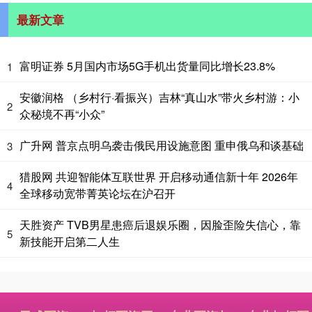
最新文章
富明证券 5月国内市场5G手机出货量同比增长23.8%
1
安徽润格 （乡村行·看振兴）吉林“真山水”带火乡村游：小
2
众秘境不再“小众”
广升网 普京点明乌袭击俄民用设施意图 重申俄乌和谈基础
3
猎股网 共迎智能体互联世界 开启移动通信新十年 2026年
4
全球移动宽带菁英论坛在沪召开
天胜资产 TVB男星患癌后退娱乐圈，因脸歪险失信心，靠
5
新技能开启第二人生