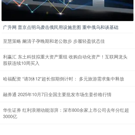
广升网 普京点明乌袭击俄民用设施意图 重申俄乌和谈基础
至慧策略 阚清子孕晚期和老公散步 步履轻盈状态佳
利赢汇 东土科技拟重大资产重组 收购自动化资产！互联网龙头
股获连续10周买入
哈福配资 “请3休12”超长假期倒计时： 多元旅游需求集中释放
融券通 2025年10月7日全国主要批发市场生姜价格行情
华生证券 红利浪潮动能澎湃：深市800余家上市公司去年分红超
3000亿