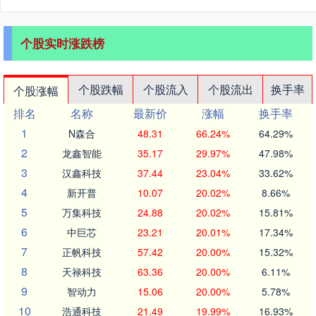
个股实时涨跌榜
个股跌幅
个股流入
个股流出
换手率
个股涨幅
排名
名称
最新价
涨幅
换手率
1
N森合
48.31
66.24%
64.29%
2
龙鑫智能
35.17
29.97%
47.98%
3
汉鑫科技
37.44
23.04%
33.62%
4
新开普
10.07
20.02%
8.66%
5
万集科技
24.88
20.02%
15.81%
6
中巨芯
23.21
20.01%
17.34%
7
正帆科技
57.42
20.00%
15.32%
8
天禄科技
63.36
20.00%
6.11%
9
智动力
15.06
20.00%
5.78%
10
浩通科技
21.49
19.99%
16.93%