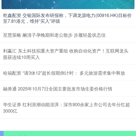
乾鑫配资 交银国际发布研报称，下调龙源电力(00916.HK)目标价
至7.81港元，维持“买入”评级
至慧策略 阚清子孕晚期和老公散步 步履轻盈状态佳
利赢汇 东土科技拟重大资产重组 收购自动化资产！互联网龙头
股获连续10周买入
哈福配资 “请3休12”超长假期倒计时： 多元旅游需求集中释放
融券通 2025年10月7日全国主要批发市场生姜价格行情
华生证券 红利浪潮动能澎湃：深市800余家上市公司去年分红超
3000亿