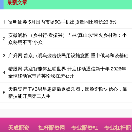
最新文章
富明证券 5月国内市场5G手机出货量同比增长23.8%
1
安徽润格 （乡村行·看振兴）吉林“真山水”带火乡村游：小
2
众秘境不再“小众”
广升网 普京点明乌袭击俄民用设施意图 重申俄乌和谈基础
3
猎股网 共迎智能体互联世界 开启移动通信新十年 2026年
4
全球移动宽带菁英论坛在沪召开
天胜资产 TVB男星患癌后退娱乐圈，因脸歪险失信心，靠
5
新技能开启第二人生
天成配资
杠杆配资网
专业配资杠
专业杠杆配