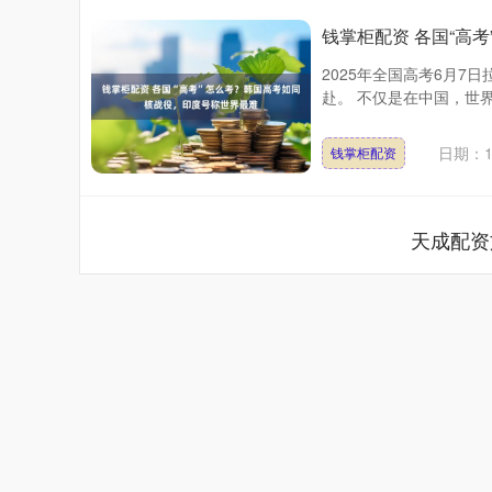
钱掌柜配资 各国“高
2025年全国高考6月7
赴。 不仅是在中国，世界
日期：1
钱掌柜配资
天成配资
上证指数
3919.51
20
1.27%
19.16
0.