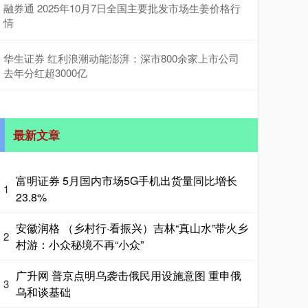
融券通 2025年10月7日全国主要批发市场生姜价格行
情
华生证券 红利浪潮动能澎湃：深市800余家上市公司
去年分红超3000亿
最新文章
富明证券 5月国内市场5G手机出货量同比增长
1
23.8%
安徽润格 （乡村行·看振兴）吉林“真山水”带火乡
2
村游：小众秘境不再“小众”
广升网 普京点明乌袭击俄民用设施意图 重申俄
3
乌和谈基础