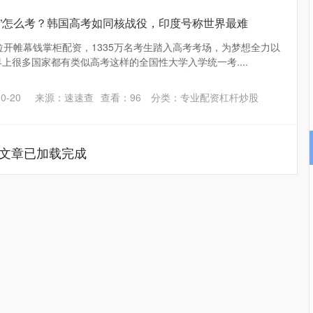
考”怎么考？韩国高考如同核战役，印度号称世界最难
日拉开帷幕钱掌柜配资，1335万名考生踏入高考考场，为梦想全力以
上很多国家都有类似高考这样的全国性大学入学统一考....
0-20
来源：速速查
查看：
96
分类：
专业配资杠杆炒股
文章已加载完成
深证成指
14295.08
49%
184.96
1.31%