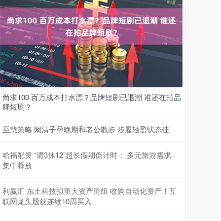
尚求100 百万成本打水漂？品牌短剧已退潮 谁还在拍品
牌短剧？
至慧策略 阚清子孕晚期和老公散步 步履轻盈状态佳
哈福配资 “请3休12”超长假期倒计时： 多元旅游需求
集中释放
利赢汇 东土科技拟重大资产重组 收购自动化资产！互
联网龙头股获连续10周买入