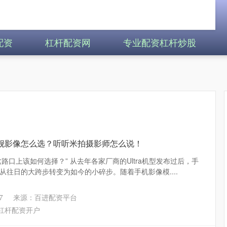
配资
杠杆配资网
专业配资杠杆炒股
旗舰影像怎么选？听听米拍摄影师怎么说！
岔路口上该如何选择？” 从去年各家厂商的Ultra机型发布过后，手
从往日的大跨步转变为如今的小碎步。随着手机影像模....
7
来源：百进配资平台
杠杆配资开户