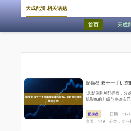
天成配资 相关话题
天成
首页
配操盘 双十一手机
“从影像到AI配操盘，分
机影像的升级节奏确实已
日期：11-1
配操盘
查看：
149
分类：
专业