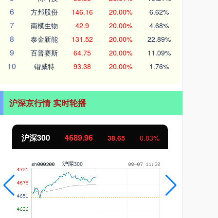
6
方邦股份
146.16
20.00%
6.62%
7
南模生物
42.9
20.00%
4.68%
8
泰金新能
131.52
20.00%
22.89%
9
百普赛斯
64.75
20.00%
11.09%
10
锴威特
93.38
20.00%
1.76%
沪深京行情 实时轮播
沪深300
4689.96
北
38.65
0.83%