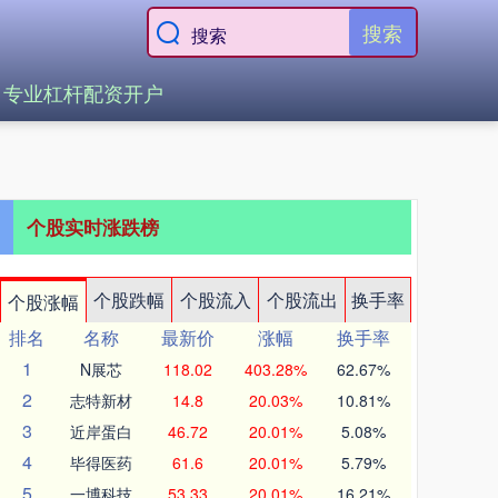
搜索
专业杠杆配资开户
个股实时涨跌榜
个股跌幅
个股流入
个股流出
换手率
个股涨幅
排名
名称
最新价
涨幅
换手率
1
N展芯
118.02
403.28%
62.67%
2
志特新材
14.8
20.03%
10.81%
3
近岸蛋白
46.72
20.01%
5.08%
4
毕得医药
61.6
20.01%
5.79%
5
一博科技
53.33
20.01%
16.21%