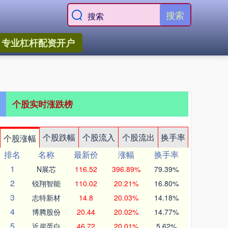
搜索
专业杠杆配资开户
个股实时涨跌榜
个股跌幅
个股流入
个股流出
换手率
个股涨幅
排名
名称
最新价
涨幅
换手率
1
N展芯
116.52
396.89%
79.39%
2
锐翔智能
110.02
20.21%
16.80%
3
志特新材
14.8
20.03%
14.18%
4
博腾股份
20.44
20.02%
14.77%
5
近岸蛋白
46.72
20.01%
5.62%