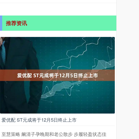
推荐资讯
爱优配 ST元成将于12月5日终止上市
至慧策略 阚清子孕晚期和老公散步 步履轻盈状态佳