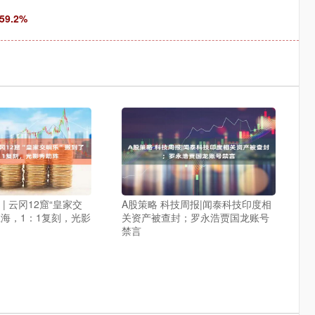
9.2%
| 云冈12窟“皇家交
A股策略 科技周报|闻泰科技印度相
上海，1：1复刻，光影
关资产被查封；罗永浩贾国龙账号
禁言