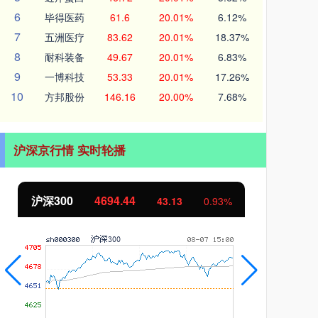
6
毕得医药
61.6
20.01%
6.12%
7
五洲医疗
83.62
20.01%
18.37%
8
耐科装备
49.67
20.01%
6.83%
9
一博科技
53.33
20.01%
17.26%
10
方邦股份
146.16
20.00%
7.68%
沪深京行情 实时轮播
北证50
1134.24
创
11.37
1.01%