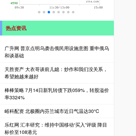
热点资讯
广升网 普京点明乌袭击俄民用设施意图 重申俄乌
和谈基础
天胜资产 大衣哥谈前儿媳：炒作和我们没关系，
希望她越来越好
棒棒策略 7月14日新乳转债下跌059%，转股溢价
率3324%
峪科配资 北极圈内芬兰城市近日气温达30℃
乐红网 汇丰研究：维持中国移动“买入”评级 降目
标价至108港元