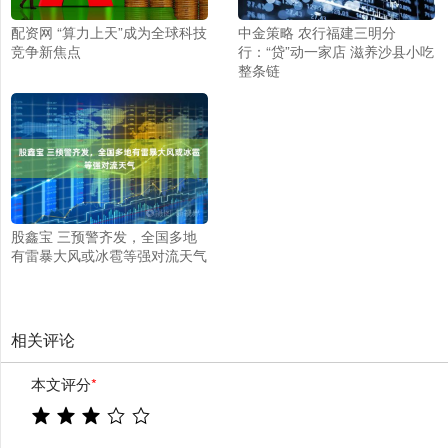
配资网 “算力上天”成为全球科技
中金策略 农行福建三明分
竞争新焦点
行：“贷”动一家店 滋养沙县小吃
整条链
股鑫宝 三预警齐发，全国多地
有雷暴大风或冰雹等强对流天气
相关评论
本文评分
*