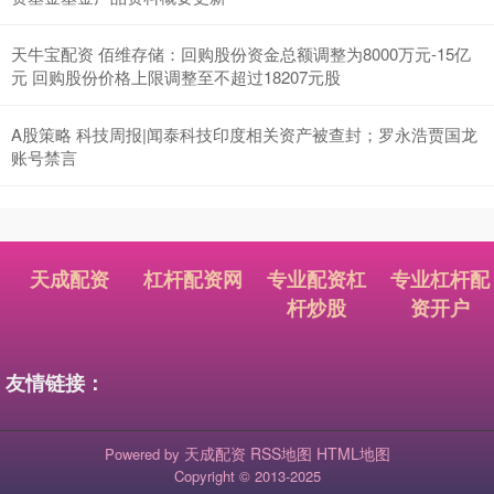
天牛宝配资 佰维存储：回购股份资金总额调整为8000万元-15亿
元 回购股份价格上限调整至不超过18207元股
A股策略 科技周报|闻泰科技印度相关资产被查封；罗永浩贾国龙
账号禁言
天成配资
杠杆配资网
专业配资杠
专业杠杆配
杆炒股
资开户
友情链接：
天成配资
RSS地图
HTML地图
Powered by
Copyright
© 2013-2025