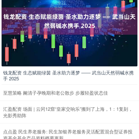
钱龙配资 生态赋能绿茵 圣水助力逐梦 —— 武当山天然弱碱水携
手 2025
至慧策略 阚清子孕晚期和老公散步 步履轻盈状态佳
汇盈配资 场面 | 云冈12窟“皇家交响乐”搬到了上海，1：1复刻，
光影秀助阵
点点盈 民生养老服务: 民生加银养老服务灵活配置混合型证券投
资基金基金产品资料概要更新