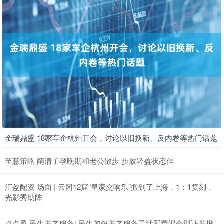
金瑞鼎盛 18家车企杭州开会，讨论以旧换新、反内卷等热门话题
至慧策略 阚清子孕晚期和老公散步 步履轻盈状态佳
汇盈配资 场面 | 云冈12窟“皇家交响乐”搬到了上海，1：1复刻，
光影秀助阵
点点盈 民生养老服务: 民生加银养老服务灵活配置混合型证券投