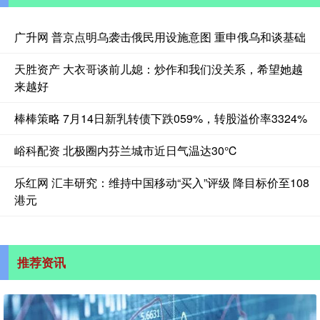
广升网 普京点明乌袭击俄民用设施意图 重申俄乌和谈基础
天胜资产 大衣哥谈前儿媳：炒作和我们没关系，希望她越
来越好
棒棒策略 7月14日新乳转债下跌059%，转股溢价率3324%
峪科配资 北极圈内芬兰城市近日气温达30℃
乐红网 汇丰研究：维持中国移动“买入”评级 降目标价至108
港元
推荐资讯