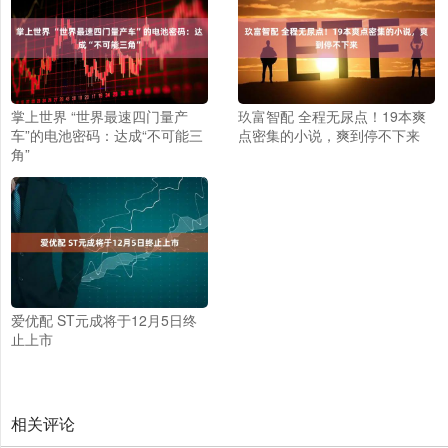
掌上世界 “世界最速四门量产
玖富智配 全程无尿点！19本爽
车”的电池密码：达成“不可能三
点密集的小说，爽到停不下来
角”
爱优配 ST元成将于12月5日终
止上市
相关评论