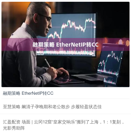
融期策略 EtherNetIP转CC
至慧策略 阚清子孕晚期和老公散步 步履轻盈状态佳
汇盈配资 场面 | 云冈12窟“皇家交响乐”搬到了上海，1：1复刻，
光影秀助阵