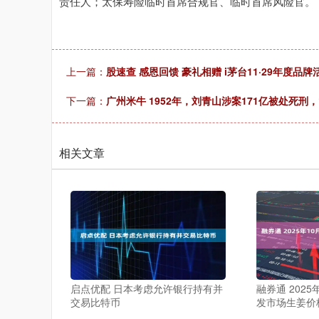
责任人；太保寿险临时首席合规官、临时首席风险官。
上一篇：
股速查 感恩回馈 豪礼相赠 i茅台11·29年度品
下一篇：
广州米牛 1952年，刘青山涉案171亿被处死刑
相关文章
启点优配 日本考虑允许银行持有并
融券通 202
交易比特币
发市场生姜价