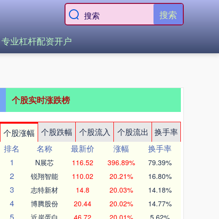
搜索
专业杠杆配资开户
个股实时涨跌榜
个股跌幅
个股流入
个股流出
换手率
个股涨幅
排名
名称
最新价
涨幅
换手率
1
N展芯
116.52
396.89%
79.39%
2
锐翔智能
110.02
20.21%
16.80%
3
志特新材
14.8
20.03%
14.18%
4
博腾股份
20.44
20.02%
14.77%
5
近岸蛋白
46.72
20.01%
5.62%