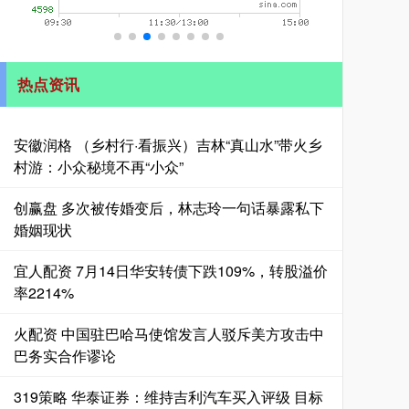
热点资讯
安徽润格 （乡村行·看振兴）吉林“真山水”带火乡
村游：小众秘境不再“小众”
创赢盘 多次被传婚变后，林志玲一句话暴露私下
婚姻现状
宜人配资 7月14日华安转债下跌109%，转股溢价
率2214%
火配资 中国驻巴哈马使馆发言人驳斥美方攻击中
巴务实合作谬论
319策略 华泰证券：维持吉利汽车买入评级 目标