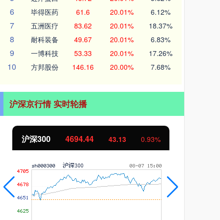
6
毕得医药
61.6
20.01%
6.12%
7
五洲医疗
83.62
20.01%
18.37%
8
耐科装备
49.67
20.01%
6.83%
9
一博科技
53.33
20.01%
17.26%
10
方邦股份
146.16
20.00%
7.68%
沪深京行情 实时轮播
沪深300
4694.44
北
43.13
0.93%