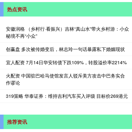
热点资讯
安徽润格 （乡村行·看振兴）吉林“真山水”带火乡村游：小众
秘境不再“小众”
创赢盘 多次被传婚变后，林志玲一句话暴露私下婚姻现状
宜人配资 7月14日华安转债下跌109%，转股溢价率2214%
火配资 中国驻巴哈马使馆发言人驳斥美方攻击中巴务实合
作谬论
319策略 华泰证券：维持吉利汽车买入评级 目标价269港元
推荐资讯