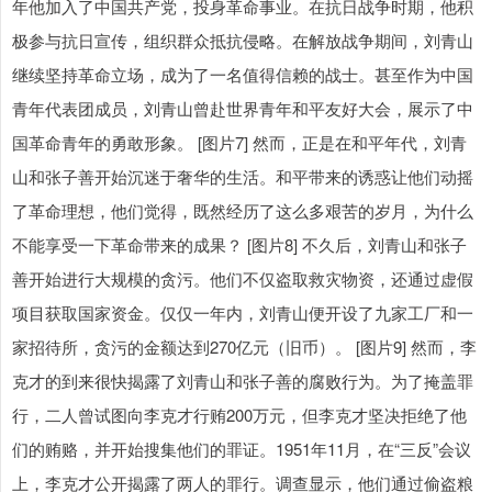
年他加入了中国共产党，投身革命事业。在抗日战争时期，他积
极参与抗日宣传，组织群众抵抗侵略。在解放战争期间，刘青山
继续坚持革命立场，成为了一名值得信赖的战士。甚至作为中国
青年代表团成员，刘青山曾赴世界青年和平友好大会，展示了中
国革命青年的勇敢形象。 [图片7] 然而，正是在和平年代，刘青
山和张子善开始沉迷于奢华的生活。和平带来的诱惑让他们动摇
了革命理想，他们觉得，既然经历了这么多艰苦的岁月，为什么
不能享受一下革命带来的成果？ [图片8] 不久后，刘青山和张子
善开始进行大规模的贪污。他们不仅盗取救灾物资，还通过虚假
项目获取国家资金。仅仅一年内，刘青山便开设了九家工厂和一
家招待所，贪污的金额达到270亿元（旧币）。 [图片9] 然而，李
克才的到来很快揭露了刘青山和张子善的腐败行为。为了掩盖罪
行，二人曾试图向李克才行贿200万元，但李克才坚决拒绝了他
们的贿赂，并开始搜集他们的罪证。1951年11月，在“三反”会议
上，李克才公开揭露了两人的罪行。调查显示，他们通过偷盗粮