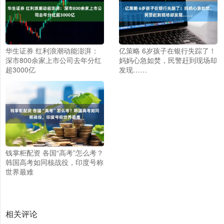
华生证券 红利浪潮动能澎湃：
亿策略 6岁孩子在银行失踪了！
深市800余家上市公司去年分红
妈妈心急如焚，民警赶到现场却
超3000亿
发现……
钱掌柜配资 各国“高考”怎么考？
韩国高考如同核战役，印度号称
世界最难
相关评论