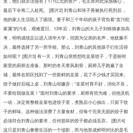
里，他们就非法侵吞了171亿元的资产，毛主席对此深感痛心，
最后下令将二人处死。 [图片2] 刘青山和张子善被执行死刑后，
他的家人生活陷入了困境。妻子和三个年幼的孩子背负着“贪污犯
家属”的污名，艰难度日。13年后，刘青山的大儿子刘铁骑参加高
考，明明成绩足以进入清华大学，但因为父亲的名声，他犹豫不
决，最终选择了另一所学校。那么，刘青山的其他孩子们生活得
如何呢？ [图片3] 有一天，刘青山突然想吃韭菜饺子，于是吩咐
家里的厨师去准备。那时的冬天寒风刺骨，厨师几乎跑遍了全
城，最终在郊区找到了一些新鲜的韭菜，花了不少钱才买回来。
饺子做好后端上桌，刘青山却嫌弃：“韭菜对胃不好，消化不良，
不要给我做韭菜！”面对刘青山的要求，厨师有些为难，但他灵机
一动，决定将整根韭菜包进饺子里，煮熟后小心抽出，只留下饺
子的鲜味。这种做法浪费了大量食材，但每个完美无损的饺子都
必须符合刘青山的要求，任何损坏的饺子都必须丢弃。 [图片4]
这只是刘青山奢靡生活的一个缩影，而与他形成鲜明对比的是毛