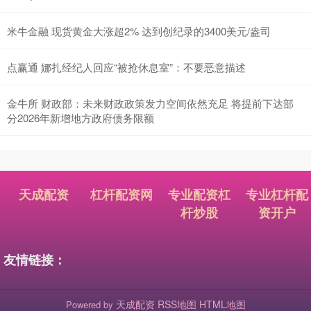
米牛金融 现货黄金大涨超2% 达到创纪录的3400美元/盎司
点赢通 娜扎经纪人回应“被抢休息室”：不要恶意描述
金牛所 财政部：未来财政政策发力空间依然充足 将提前下达部
分2026年新增地方政府债务限额
天成配资
杠杆配资网
专业配资杠
专业杠杆配
杆炒股
资开户
友情链接：
天成配资
RSS地图
HTML地图
Powered by