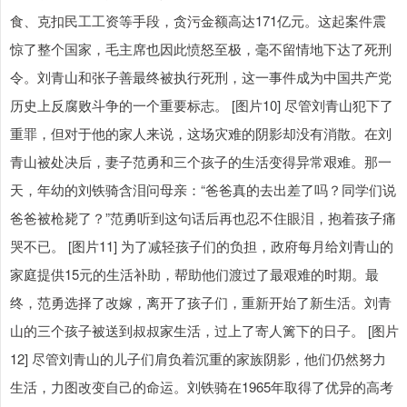
食、克扣民工工资等手段，贪污金额高达171亿元。这起案件震
惊了整个国家，毛主席也因此愤怒至极，毫不留情地下达了死刑
令。刘青山和张子善最终被执行死刑，这一事件成为中国共产党
历史上反腐败斗争的一个重要标志。 [图片10] 尽管刘青山犯下了
重罪，但对于他的家人来说，这场灾难的阴影却没有消散。在刘
青山被处决后，妻子范勇和三个孩子的生活变得异常艰难。那一
天，年幼的刘铁骑含泪问母亲：“爸爸真的去出差了吗？同学们说
爸爸被枪毙了？”范勇听到这句话后再也忍不住眼泪，抱着孩子痛
哭不已。 [图片11] 为了减轻孩子们的负担，政府每月给刘青山的
家庭提供15元的生活补助，帮助他们渡过了最艰难的时期。最
终，范勇选择了改嫁，离开了孩子们，重新开始了新生活。刘青
山的三个孩子被送到叔叔家生活，过上了寄人篱下的日子。 [图片
12] 尽管刘青山的儿子们肩负着沉重的家族阴影，他们仍然努力
生活，力图改变自己的命运。刘铁骑在1965年取得了优异的高考