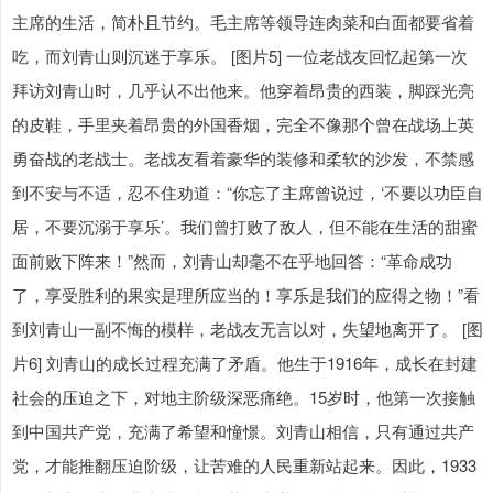
主席的生活，简朴且节约。毛主席等领导连肉菜和白面都要省着
吃，而刘青山则沉迷于享乐。 [图片5] 一位老战友回忆起第一次
拜访刘青山时，几乎认不出他来。他穿着昂贵的西装，脚踩光亮
的皮鞋，手里夹着昂贵的外国香烟，完全不像那个曾在战场上英
勇奋战的老战士。老战友看着豪华的装修和柔软的沙发，不禁感
到不安与不适，忍不住劝道：“你忘了主席曾说过，‘不要以功臣自
居，不要沉溺于享乐’。我们曾打败了敌人，但不能在生活的甜蜜
面前败下阵来！”然而，刘青山却毫不在乎地回答：“革命成功
了，享受胜利的果实是理所应当的！享乐是我们的应得之物！”看
到刘青山一副不悔的模样，老战友无言以对，失望地离开了。 [图
片6] 刘青山的成长过程充满了矛盾。他生于1916年，成长在封建
社会的压迫之下，对地主阶级深恶痛绝。15岁时，他第一次接触
到中国共产党，充满了希望和憧憬。刘青山相信，只有通过共产
党，才能推翻压迫阶级，让苦难的人民重新站起来。因此，1933