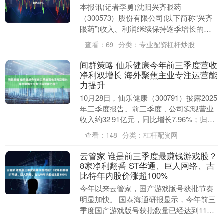
本报讯(记者李勇)沈阳兴齐眼药
（300573）股份有限公司(以下简称“兴齐
眼药”)收入、利润继续保持逐季增长的快
速发展态势。据兴齐眼药10月28日晚间披
查看：
69
分类：
专业配资杠杆炒股
露的20....
间群策略 仙乐健康今年前三季度营收
净利双增长 海外聚焦主业专注运营能
力提升
10月28日，仙乐健康（300791）披露2025
年三季度报告。前三季度，公司实现营业
收入约32.91亿元，同比增长7.96%；归母
净利润约2.60亿元，同比增....
查看：
148
分类：
杠杆配资网
云管家 谁是前三季度最赚钱游戏股？
8家净利翻番 ST华通、巨人网络、吉
比特年内股价涨超100%
今年以来云管家，国产游戏版号获批节奏
明显加快。 国泰海通研报显示，今年前三
季度国产游戏版号获批数量已经达到1195
个，远高于去年同期的959个。同时，前