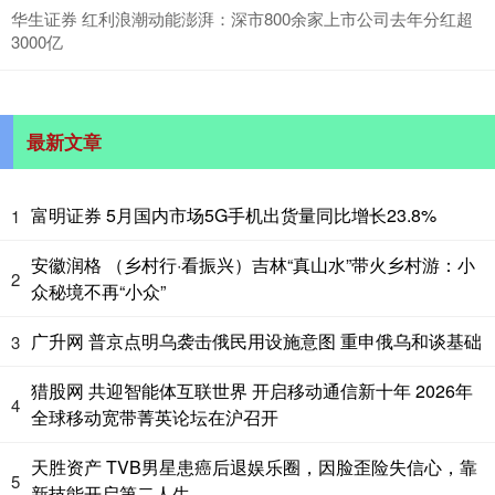
华生证券 红利浪潮动能澎湃：深市800余家上市公司去年分红超
3000亿
最新文章
富明证券 5月国内市场5G手机出货量同比增长23.8%
1
安徽润格 （乡村行·看振兴）吉林“真山水”带火乡村游：小
2
众秘境不再“小众”
广升网 普京点明乌袭击俄民用设施意图 重申俄乌和谈基础
3
猎股网 共迎智能体互联世界 开启移动通信新十年 2026年
4
全球移动宽带菁英论坛在沪召开
天胜资产 TVB男星患癌后退娱乐圈，因脸歪险失信心，靠
5
新技能开启第二人生