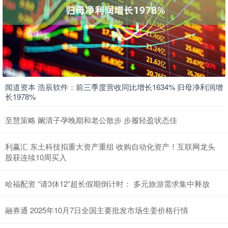
闻道资本 浩辰软件：前三季度营收同比增长1634% 归母净利润增
长1978%
至慧策略 阚清子孕晚期和老公散步 步履轻盈状态佳
利赢汇 东土科技拟重大资产重组 收购自动化资产！互联网龙头
股获连续10周买入
哈福配资 “请3休12”超长假期倒计时： 多元旅游需求集中释放
融券通 2025年10月7日全国主要批发市场生姜价格行情